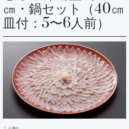
㎝・鍋セット（40㎝
皿付：5〜6人前）
ふぐ刺し