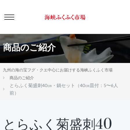
商品のご紹介
九州の海の宝フグ・クエ中心にお届けする海峡ふくふく市場
商品のご紹介
とらふく菊盛刺40㎝・鍋セット（40㎝皿付：5〜6人
前）
とらふく菊盛刺40